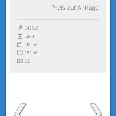
Preis auf Anfrage
142310
1900
169 m²
182 m²
7,5
❮
❯