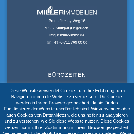
Bruno-Jacoby-Weg 16
70597 Stuttgart (Degerloch)
info[at]miller-immo.de
☏ +49 (0)711 769 60 60
BÜROZEITEN
Montag bis Freitag:
Diese Website verwendet Cookies, um Ihre Erfahrung beim
9:00
bis
19:00 Uhr
Navigieren durch die Website zu verbessern. Die Cookies
werden in Ihrem Browser gespeichert, da sie für das
Samstag:
Funktionieren der Website unerlässlich sind. Wir verwenden aber
9:00
bis
14:00 Uhr
auch Cookies von Drittanbietern, die uns helfen zu analysieren
und zu verstehen, wie Sie diese Website nutzen. Diese Cookies
werden nur mit Ihrer Zustimmung in Ihrem Browser gespeichert.
Sie haben auch die Möglichkeit, diese Cookies abzulehnen. Wenn