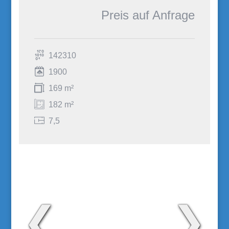
Preis auf Anfrage
142310
1900
169 m²
182 m²
7,5
❮
❯