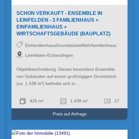
SCHON VERKAUFT - ENSEMBLE IN
LEINFELDEN - 3 FAMILIENHAUS +
EINFAMILIENHAUS +
WIRTSCHAFTSGEBÄUDE (BAUPLATZ)
EinfamilienhausGrundstückeMehrfamilienhaus
Leinfelden-Echterdingen
Objektbeschreibung: Dieses besondere Ensemble
von Gebäuden auf einem großzügigen Grundstück
(ca. 1.438 m²) befindet sich in…
425 m²
1.438 m²
17
Preis auf Anfrage