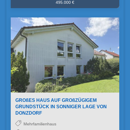
495.000 €
GROßES HAUS AUF GROßZÜGIGEM
GRUNDSTÜCK IN SONNIGER LAGE VON
DONZDORF
Mehrfamilienhaus