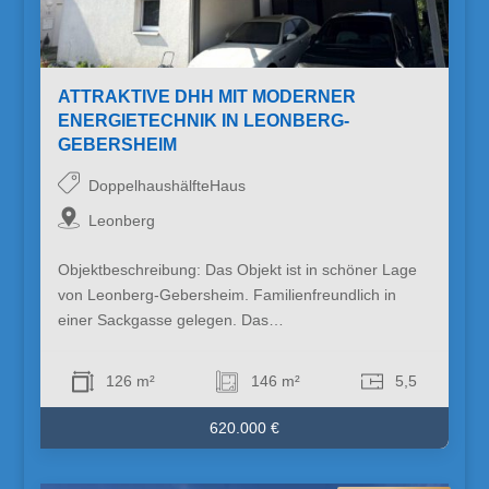
ATTRAKTIVE DHH MIT MODERNER
ENERGIETECHNIK IN LEONBERG-
GEBERSHEIM
DoppelhaushälfteHaus
Leonberg
Objektbeschreibung: Das Objekt ist in schöner Lage
von Leonberg-Gebersheim. Familienfreundlich in
einer Sackgasse gelegen. Das…
126 m²
146 m²
5,5
620.000 €