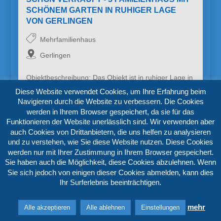
SCHÖNEM GARTEN IN RUHIGER LAGE
VON GERLINGEN
Mehrfamilienhaus
Gerlingen
Objektbeschreibung: Das Objekt ist in ruhiger Lage in
einem angenehmen Wohngebiet von Gerlingen.
Diese Website verwendet Cookies, um Ihre Erfahrung beim
Schulen, Einkaufsmöglichkeiten…
Navigieren durch die Website zu verbessern. Die Cookies
werden in Ihrem Browser gespeichert, da sie für das
Funktionieren der Website unerlässlich sind. Wir verwenden aber
255 m²
420 m²
11
auch Cookies von Drittanbietern, die uns helfen zu analysieren
und zu verstehen, wie Sie diese Website nutzen. Diese Cookies
Preis auf Anfrage
werden nur mit Ihrer Zustimmung in Ihrem Browser gespeichert.
Sie haben auch die Möglichkeit, diese Cookies abzulehnen. Wenn
Sie sich jedoch von einigen dieser Cookies abmelden, kann dies
Ihr Surferlebnis beeinträchtigen.
mehr
Alle akzeptieren
Alle ablehnen
Einstellungen