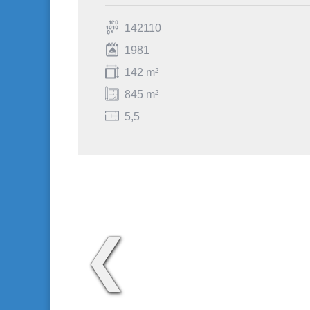
142110
1981
142 m²
845 m²
5,5
❮