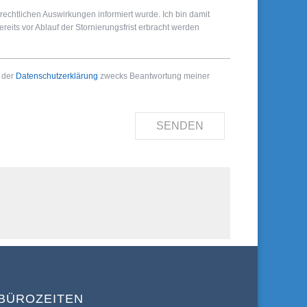
rechtlichen Auswirkungen informiert wurde. Ich bin damit
eits vor Ablauf der Stornierungsfrist erbracht werden
 der
Datenschutzerklärung
zwecks Beantwortung meiner
SENDEN
BÜROZEITEN