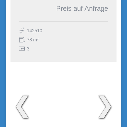
Preis auf Anfrage
142510
78 m²
3
❮
❯