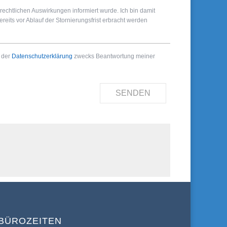
rechtlichen Auswirkungen informiert wurde. Ich bin damit
eits vor Ablauf der Stornierungsfrist erbracht werden
 der
Datenschutzerklärung
zwecks Beantwortung meiner
SENDEN
BÜROZEITEN