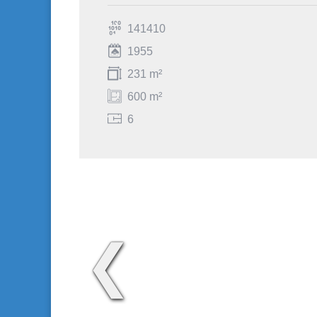
141410
1955
231 m²
600 m²
6
❮