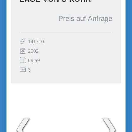
Preis auf Anfrage
141710
2002
68 m²
3
❮
❯