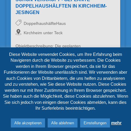
DOPPELHAUSHÄLFTEN IN KIRCHHEIM-
JESINGEN
DoppelhaushälfteHaus
Kirchheim unter Teck
Objektbeschreibung: Die geplanten
Doppelhaushälften werden in ruhiger Lage in einer
Diese Website verwendet Cookies, um Ihre Erfahrung beim
Baulücke erstellt. Felder und Wiesen sind…
Navigieren durch die Website zu verbessern. Die Cookies
werden in Ihrem Browser gespeichert, da sie für das
Funktionieren der Website unerlässlich sind. Wir verwenden aber
150 m²
330 m²
7
auch Cookies von Drittanbietern, die uns helfen zu analysieren
und zu verstehen, wie Sie diese Website nutzen. Diese Cookies
Preis auf Anfrage
werden nur mit Ihrer Zustimmung in Ihrem Browser gespeichert.
Sie haben auch die Möglichkeit, diese Cookies abzulehnen. Wenn
Sie sich jedoch von einigen dieser Cookies abmelden, kann dies
Ihr Surferlebnis beeinträchtigen.
mehr
Alle akzeptieren
Alle ablehnen
Einstellungen