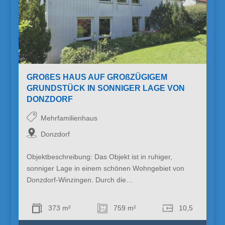
GROßES HAUS AUF GROßZÜGIGEM
GRUNDSTÜCK IN SONNIGER LAGE VON
DONZDORF
Mehrfamilienhaus
Donzdorf
Objektbeschreibung: Das Objekt ist in ruhiger,
sonniger Lage in einem schönen Wohngebiet von
Donzdorf-Winzingen. Durch die…
373 m²
759 m²
10,5