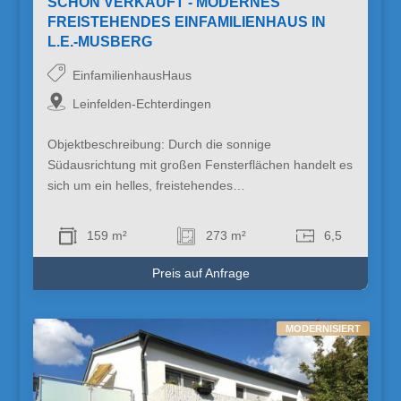
SCHON VERKAUFT - MODERNES
FREISTEHENDES EINFAMILIENHAUS IN
L.E.-MUSBERG
EinfamilienhausHaus
Leinfelden-Echterdingen
Objektbeschreibung: Durch die sonnige
Südausrichtung mit großen Fensterflächen handelt es
sich um ein helles, freistehendes…
159 m²
273 m²
6,5
Preis auf Anfrage
MODERNISIERT