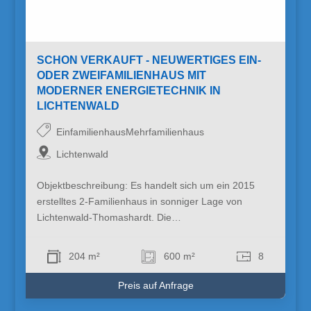
SCHON VERKAUFT - NEUWERTIGES EIN-
ODER ZWEIFAMILIENHAUS MIT
MODERNER ENERGIETECHNIK IN
LICHTENWALD
EinfamilienhausMehrfamilienhaus
Lichtenwald
Objektbeschreibung: Es handelt sich um ein 2015
erstelltes 2-Familienhaus in sonniger Lage von
Lichtenwald-Thomashardt. Die…
204 m²
600 m²
8
Preis auf Anfrage