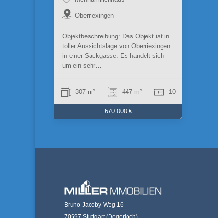
Oberriexingen
Objektbeschreibung: Das Objekt ist in
toller Aussichtslage von Oberriexingen
in einer Sackgasse. Es handelt sich
um ein sehr…
307 m²
447 m²
10
670.000 €
Bruno-Jacoby-Weg 16
70597 Stuttgart (Degerloch)