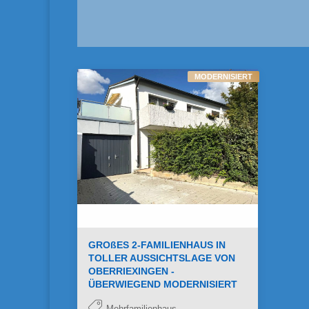
MODERNISIERT
GROßES 2-FAMILIENHAUS IN
TOLLER AUSSICHTSLAGE VON
OBERRIEXINGEN -
ÜBERWIEGEND MODERNISIERT
Mehrfamilienhaus