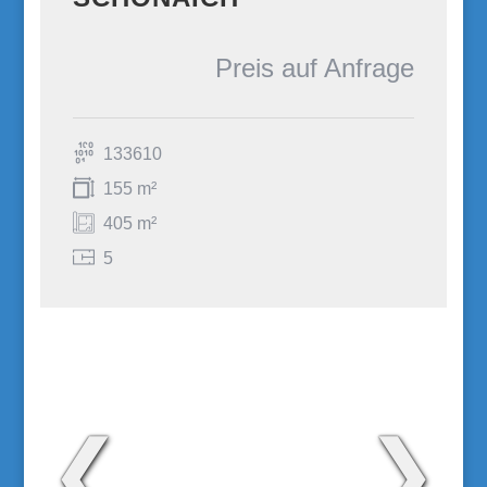
Preis auf Anfrage
133610
155 m²
405 m²
5
❮
❯