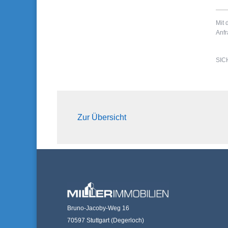
Mit 
Anfr
SIC
Zur Übersicht
Bruno-Jacoby-Weg 16
70597 Stuttgart (Degerloch)