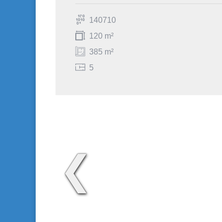
140710
120 m²
385 m²
5
❮