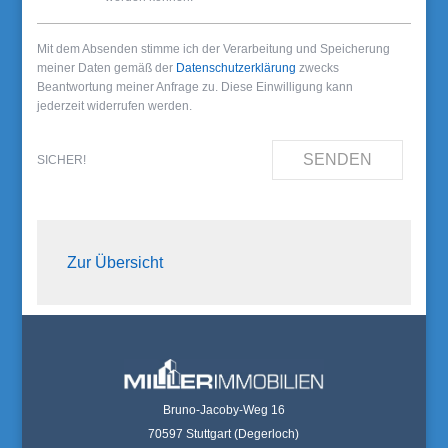
Mit dem Absenden stimme ich der Verarbeitung und Speicherung
meiner Daten gemäß der
Datenschutzerklärung
zwecks
Beantwortung meiner Anfrage zu. Diese Einwilligung kann
jederzeit widerrufen werden.
SENDEN
SICHER!
Zur Übersicht
Bruno-Jacoby-Weg 16
70597 Stuttgart (Degerloch)