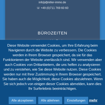
info[at]miller-immo.de
☏ +49 (0)711 769 60 60
BÜROZEITEN
Montag bis Freitag:
Diese Website verwendet Cookies, um Ihre Erfahrung beim
9:00
bis
19:00 Uhr
Navigieren durch die Website zu verbessern. Die Cookies
werden in Ihrem Browser gespeichert, da sie für das
Samstag:
Funktionieren der Website unerlässlich sind. Wir verwenden aber
9:00
bis
14:00 Uhr
auch Cookies von Drittanbietern, die uns helfen zu analysieren
und zu verstehen, wie Sie diese Website nutzen. Diese Cookies
werden nur mit Ihrer Zustimmung in Ihrem Browser gespeichert.
Sie haben auch die Möglichkeit, diese Cookies abzulehnen. Wenn
Impressum
Datenschutz
AGB’s
Sie sich jedoch von einigen dieser Cookies abmelden, kann dies
Widerrufserklärung
Ihr Surferlebnis beeinträchtigen.
© Copyright Miller Immobilien | Alle Rechte vorbehalten | Erstellt von
IT
mehr
Alle akzeptieren
Alle ablehnen
Einstellungen
WEB SOLUTIONS