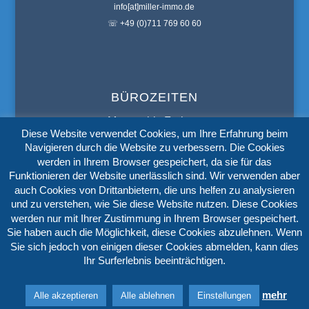
info[at]miller-immo.de
☏ +49 (0)711 769 60 60
BÜROZEITEN
Montag bis Freitag:
Diese Website verwendet Cookies, um Ihre Erfahrung beim
9:00
bis
19:00 Uhr
Navigieren durch die Website zu verbessern. Die Cookies
werden in Ihrem Browser gespeichert, da sie für das
Samstag:
Funktionieren der Website unerlässlich sind. Wir verwenden aber
9:00
bis
14:00 Uhr
auch Cookies von Drittanbietern, die uns helfen zu analysieren
und zu verstehen, wie Sie diese Website nutzen. Diese Cookies
werden nur mit Ihrer Zustimmung in Ihrem Browser gespeichert.
Sie haben auch die Möglichkeit, diese Cookies abzulehnen. Wenn
Impressum
Datenschutz
AGB’s
Sie sich jedoch von einigen dieser Cookies abmelden, kann dies
Widerrufserklärung
Ihr Surferlebnis beeinträchtigen.
© Copyright Miller Immobilien | Alle Rechte vorbehalten | Erstellt von
IT
mehr
Alle akzeptieren
Alle ablehnen
Einstellungen
WEB SOLUTIONS