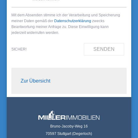
Mit dem Absenden stimme ich der Verarbeitung und Speicherung
meiner Daten gemäß der
Datenschutzerklärung
zwecks
Beantwortung meiner Anfrage zu. Diese Einwilligung kann
jederzeit widerrufen werden.
SENDEN
SICHER!
Zur Übersicht
Bruno-Jacoby-Weg 16
70597 Stuttgart (Degerloch)